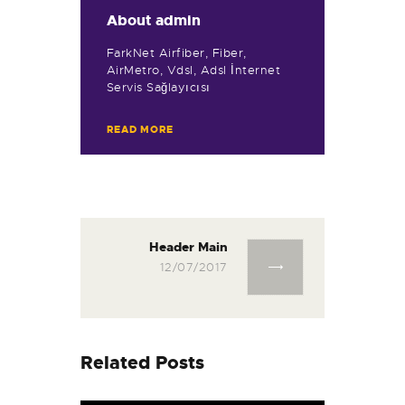
About
admin
FarkNet Airfiber, Fiber,
AirMetro, Vdsl, Adsl İnternet
Servis Sağlayıcısı
READ MORE
Yazı
gezinmesi
Header Main
Next
post:
12/07/2017
Related Posts