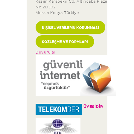
DUYURULAR
Kazım Karabekir Cd. Altıncaba Plaza
No:21/302
Meram Konya Türkiye
KIŞISEL VERILERIN KORUNMASI
SÖZLEŞME VE FORMLARI
Duyurular
ÜYESİDİR